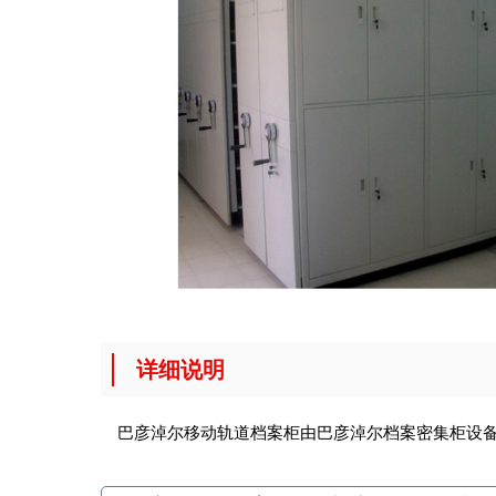
详细说明
巴彦淖尔移动轨道档案柜由巴彦淖尔档案密集柜设