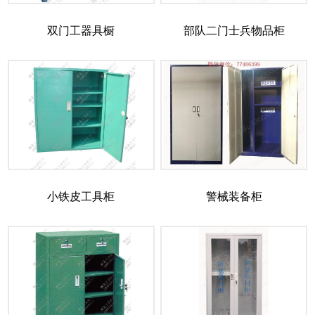
双门工器具橱
部队二门士兵物品柜
小铁皮工具柜
警械装备柜