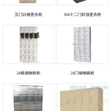
五门白钢更衣柜
304十二门斜顶更衣柜
24格储物铁柜
24门储物碗柜