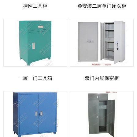
挂网工具柜
免安装二屉单门床头柜
一屉一门工具箱
双门内屉保密柜