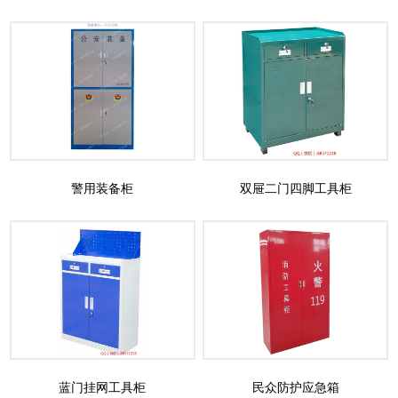
警用装备柜
双屉二门四脚工具柜
蓝门挂网工具柜
民众防护应急箱