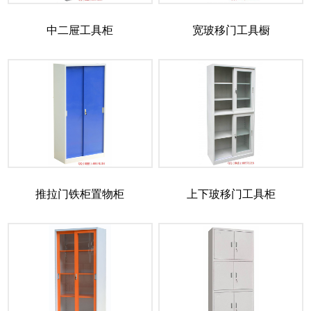
中二屉工具柜
宽玻移门工具橱
推拉门铁柜置物柜
上下玻移门工具柜