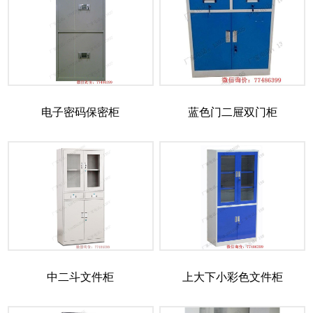
电子密码保密柜
蓝色门二屉双门柜
中二斗文件柜
上大下小彩色文件柜