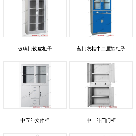
玻璃门铁皮柜子
蓝门灰框中二屉铁柜子
中五斗文件柜
中二斗四门柜