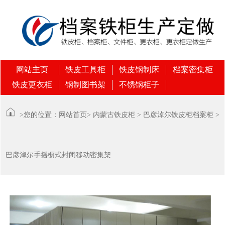
网站主页
铁皮工具柜
铁皮钢制床
档案密集柜
铁皮更衣柜
钢制图书架
不锈钢柜子
>您的位置：
网站首页
>
内蒙古铁皮柜
>
巴彦淖尔铁皮柜档案柜
>
巴彦淖尔手摇橱式封闭移动密集架