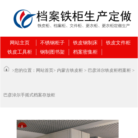
网站主页
不锈钢柜子
铁皮钢制床
铁皮文件柜
铁皮工具柜
钢制图书架
档案密集柜
>您的位置：
网站首页
>
内蒙古铁皮柜
>
巴彦淖尔铁皮柜档案柜
>
巴彦淖尔手摇式档案存放柜