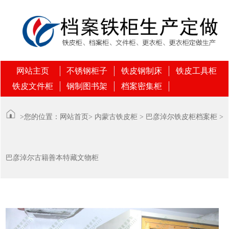
网站主页
不锈钢柜子
铁皮钢制床
铁皮工具柜
铁皮文件柜
钢制图书架
档案密集柜
>您的位置：
网站首页
>
内蒙古铁皮柜
>
巴彦淖尔铁皮柜档案柜
>
巴彦淖尔古籍善本特藏文物柜