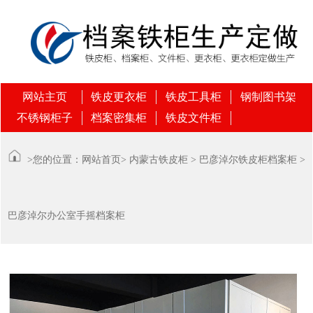
网站主页
铁皮更衣柜
铁皮工具柜
钢制图书架
不锈钢柜子
档案密集柜
铁皮文件柜
>您的位置：
网站首页
>
内蒙古铁皮柜
>
巴彦淖尔铁皮柜档案柜
>
巴彦淖尔办公室手摇档案柜