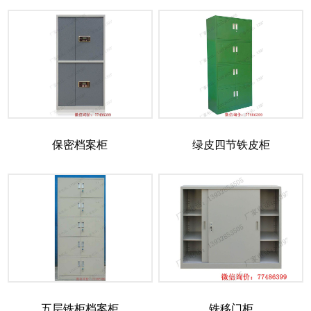
保密档案柜
绿皮四节铁皮柜
五层铁柜档案柜
铁移门柜