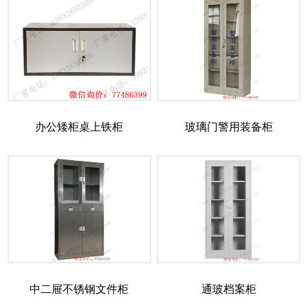
办公矮柜桌上铁柜
玻璃门警用装备柜
中二屉不锈钢文件柜
通玻档案柜