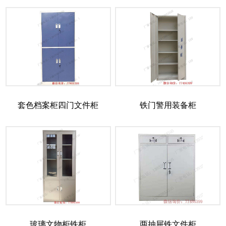
套色档案柜四门文件柜
铁门警用装备柜
玻璃文物柜铁柜
两抽屉铁文件柜