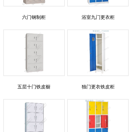
六门钢制柜
浴室九门更衣柜
五层十门铁皮橱
独门更衣铁皮柜