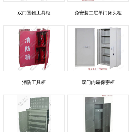
双门置物工具柜
免安装二屉单门床头柜
消防工具柜
双门内屉保密柜