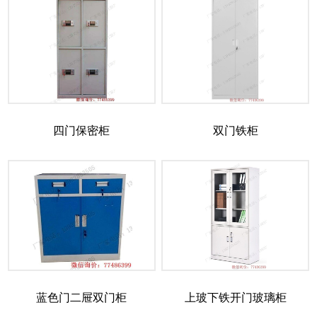
四门保密柜
双门铁柜
蓝色门二屉双门柜
上玻下铁开门玻璃柜