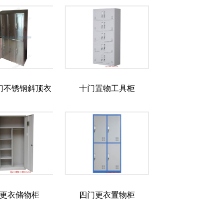
门不锈钢斜顶衣
十门置物工具柜
柜
更衣储物柜
四门更衣置物柜