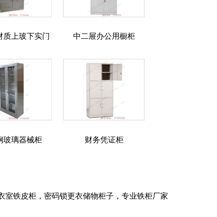
材质上玻下实门
中二屉办公用橱柜
器材柜
钢玻璃器械柜
财务凭证柜
衣室铁皮柜，密码锁更衣储物柜子，专业铁柜厂家