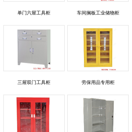
单门六屉工具柜
车间搁板工业储物柜
三屉双门工具柜
劳保用品专用柜