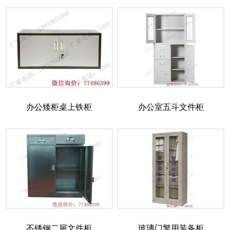
办公矮柜桌上铁柜
办公室五斗文件柜
不锈钢二屉文件柜
玻璃门警用装备柜