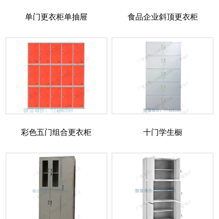
单门更衣柜单抽屉
食品企业斜顶更衣柜
彩色五门组合更衣柜
十门学生橱