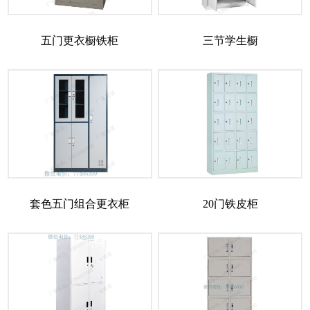
五门更衣橱铁柜
三节学生橱
套色五门组合更衣柜
20门铁皮柜