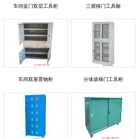
车间蓝门双层工具柜
三屉移门工具橱
车间双屉置物柜
分体玻移门工具柜