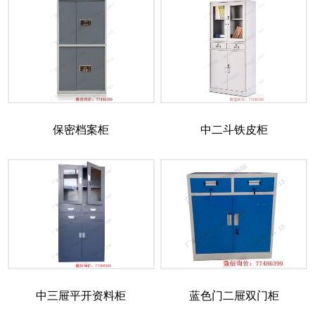
保密档案柜
中二斗铁皮柜
中三屉平开资料柜
蓝色门二屉双门柜