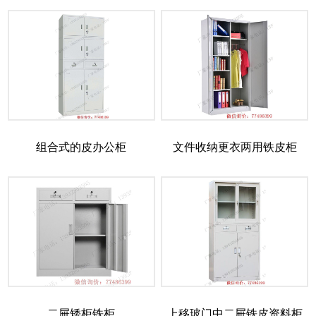
组合式的皮办公柜
文件收纳更衣两用铁皮柜
二屉矮柜铁柜
上移玻门中二屉铁皮资料柜