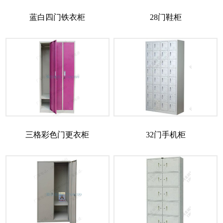
蓝白四门铁衣柜
28门鞋柜
三格彩色门更衣柜
32门手机柜