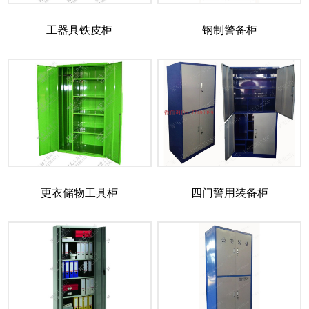
工器具铁皮柜
钢制警备柜
更衣储物工具柜
四门警用装备柜