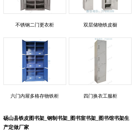
不锈钢二门更衣柜
双层储物铁皮橱
六门内屉多格存物铁柜
四门换衣工服柜
砀山县铁皮图书架_钢制书架_图书室书架_图书馆书架生
产定做厂家