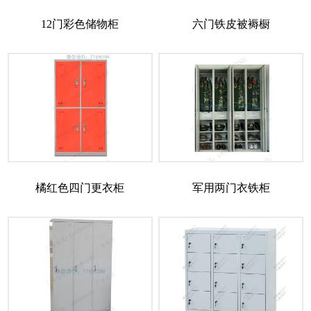
12门彩色储物柜
六门铁皮被褥橱
橘红色四门更衣柜
军用两门衣铁柜