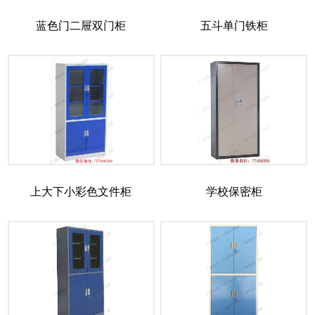
蓝色门二屉双门柜
五斗单门铁柜
上大下小彩色文件柜
学校保密柜