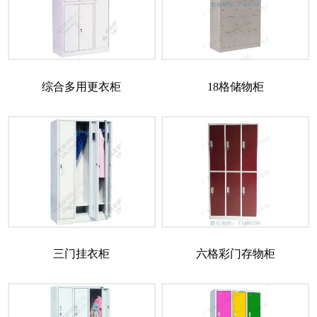
综合多用更衣柜
18格储物柜
三门挂衣柜
六格彩门存物柜