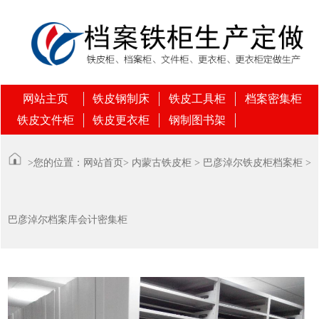
网站主页
铁皮钢制床
铁皮工具柜
档案密集柜
铁皮文件柜
铁皮更衣柜
钢制图书架
>您的位置：
网站首页
>
内蒙古铁皮柜
>
巴彦淖尔铁皮柜档案柜
>
巴彦淖尔档案库会计密集柜