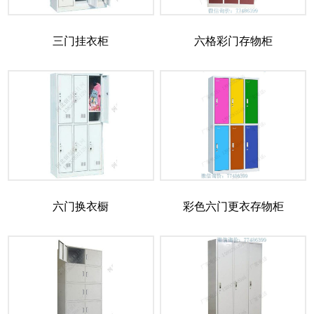
三门挂衣柜
六格彩门存物柜
六门换衣橱
彩色六门更衣存物柜