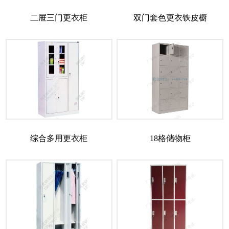
二屉三门更衣柜
双门套色更衣铁皮橱
综合多用更衣柜
18格储物柜